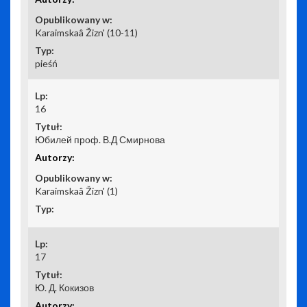
Karaimskaâ Žizn' (10-11)
pieśń
16
Юбилей проф. В.Д Смирнова
Karaimskaâ Žizn' (1)
17
Ю. Д. Кокизов