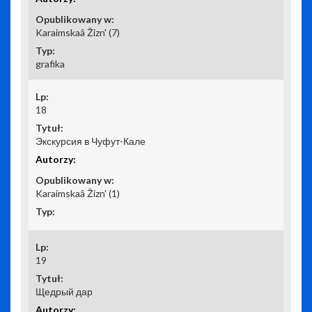
Karaimskaâ Žizn' (7)
grafika
18
Экскурсия в Чуфут-Кале
Karaimskaâ Žizn' (1)
19
Щедрый дар