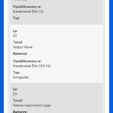
Karaimskaâ Žizn' (1)
22
Чуфут-Кале
Karaimskaâ Žizn' (10-11)
fotografia
23
Члены сиротского суда