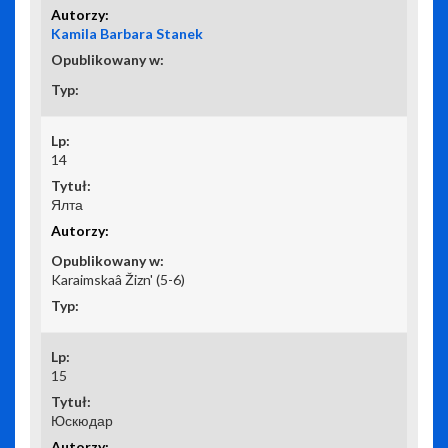
Kamila Barbara Stanek
14
Ялта
Karaimskaâ Žizn' (5-6)
15
Юскюдар