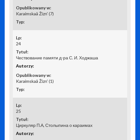
Karaimskaâ Žizn' (7)
24
Чествование памяти д-ра С. И. Ходжаша
Karaimskaâ Žizn' (1)
25
Циркуляр П.А, Столыпина о караимах