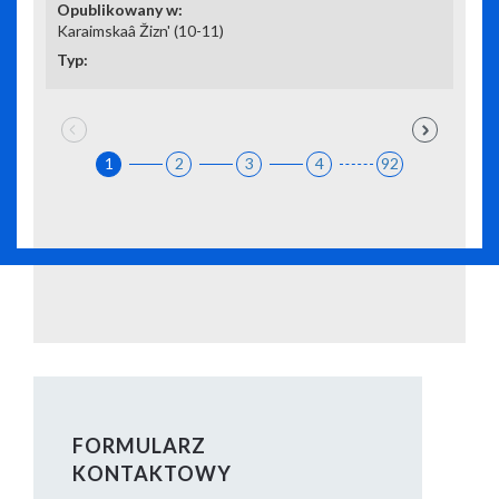
Karaimskaâ Žizn' (10-11)
1
2
3
4
92
FORMULARZ
KONTAKTOWY