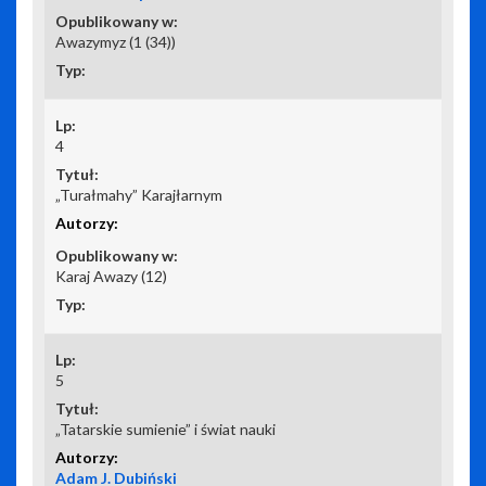
Awazymyz (1 (34))
4
„Turałmahy” Karajłarnym
Karaj Awazy (12)
5
„Tatarskie sumienie” i świat nauki
Adam J. Dubiński