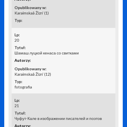
Karaimskaâ Žizn' (1)
20
Шамаш луцкой кенаса со свитками
Karaimskaâ Žizn' (12)
fotografia
21
Чуфут-Кале в изображении писателей и поэтов