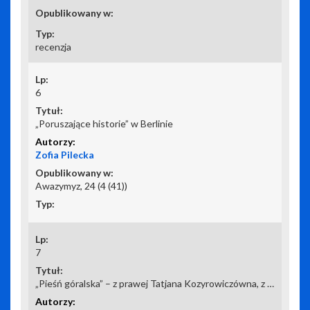
recenzja
6
„Poruszające historie” w Berlinie
Zofia Pilecka
Awazymyz, 24 (4 (41))
7
„Pieśń góralska” – z prawej Tatjana Kozyrowiczówna, z lewej Halina Łobanosówna.Wilno, 1 lutego 1931 r.