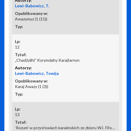
Lewi-Babowicz, T.
Awazymyz (1 (15))
12
„Chadżylihi” Kyrymdahy Karajłarnyn
Lewi-Babowicz, Towija
Karaj Awazy (1 (3))
13
‘Rozum’ w przysłowiach karaimskich ze zbioru W.I. Fiłonienki Аталар созы przepisanego przez Josifa Kefelego