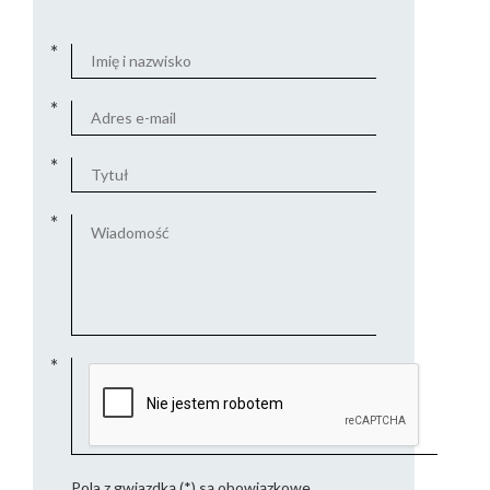
Pola z gwiazdką (*) są obowiązkowe