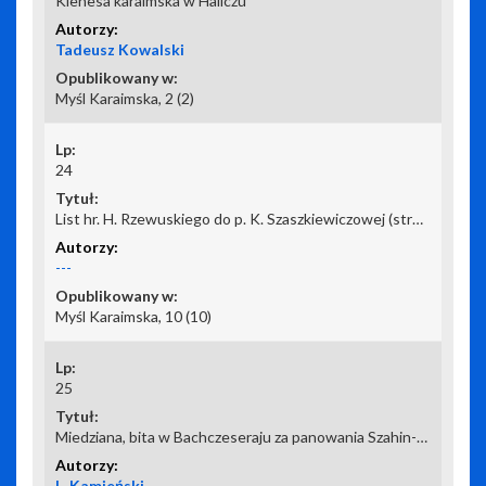
Kienesa karaimska w Haliczu
Tadeusz Kowalski
Myśl Karaimska, 2 (2)
24
List hr. H. Rzewuskiego do p. K. Szaszkiewiczowej (strona 3-cia)
---
Myśl Karaimska, 10 (10)
25
Miedziana, bita w Bachczeseraju za panowania Szahin-Gireja po reorganizacji mennicy
L. Kamieński