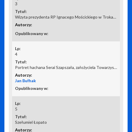
3
Wizyta prezydenta RP Ignacego Mościckiego w Trokach w dniu 17.06.1930 r.
4
Portret hachana Serai Szapszała, założyciela Towarzystwa Miłośników Karaimskiej Kultury i Literatury
Jan Bułhak
5
Szełumiel Łopato