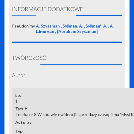
INFORMACJE DODATKOWE
Pseudonimy
A. Szyszman , Šyšman, A. , Šyšman", A. , А.
Шишман , [Abraham Szyszman]
TWÓRCZOŚĆ
Autor
1
Teczka nr 8 W sprawie ewidencji i sprzedaży czasopisma "Myśl