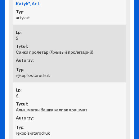
Katyk", Ar. I.
artykuł
5
Санки пролетар (Лжывый пролетарий)
rękopis/starodruk
6
Алышмаган башка калпак ярашмаз
rękopis/starodruk