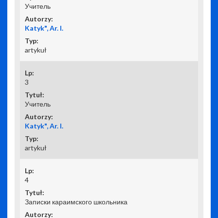
Учитель
Katyk", Ar. I.
artykuł
3
Учитель
Katyk", Ar. I.
artykuł
4
Записки караимского школьника