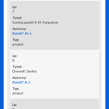
7
Svetloj pamâti S. M. Panpulova
Katyk", Ar. I.
artykuł
8
Dnevnik" ženiha
Katyk", A. I.
artykuł