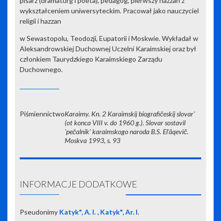
pisarz (dramaturg i poeta), pedagog, pierwszy hazzan z
wykształceniem uniwersyteckim. Pracował jako nauczyciel
religii i hazzan
w Sewastopolu, Teodozji, Eupatorii i Moskwie. Wykładał w
Aleksandrowskiej Duchownej Uczelni Karaimskiej oraz był
członkiem Taurydzkiego Karaimskiego Zarządu
Duchownego.
Piśmiennictwo
Karaimy. Kn. 2 Karaimskij biografičeskij slovar'
(ot konca VIII v. do 1960 g.). Slovar sostavil
'pečalnik' karaimskogo naroda B.S. El'âąevič.
Moskva 1993, s. 93
INFORMACJE DODATKOWE
Pseudonimy
Katyk", A. I. , Katyk", Ar. I.