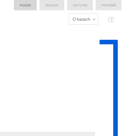
POLSKI
ENGLISH
LIETUVIŲ
РУССКИЙ
O bazach