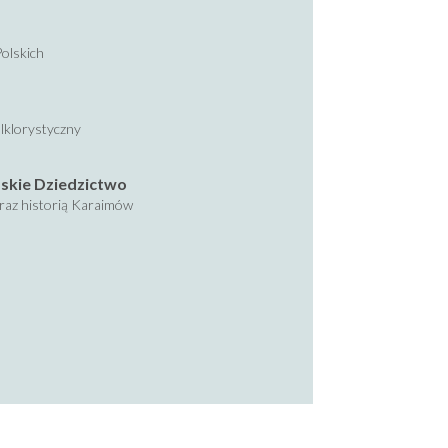
olskich
lklorystyczny
skie Dziedzictwo
oraz historią Karaimów