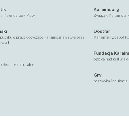
tik
Karaimi.org
 / Kalendarze / Płyty
Związek Karaimów P
mski
Dostłar
publikuje prace dotyczące karaimoznawstwa oraz
Karaimski Zespół Fo
kowych
Fundacja Karaim
opieka nad kulturą 
połeczno-kulturalne
Gry
rozrywka i edukacja