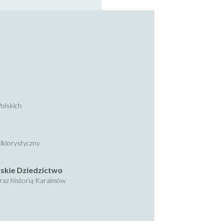
olskich
lklorystyczny
skie Dziedzictwo
oraz historią Karaimów