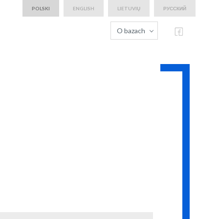
POLSKI
ENGLISH
LIETUVIŲ
РУССКИЙ
O bazach