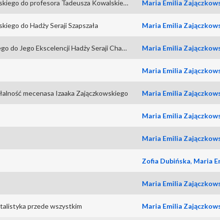
Listy Włodzimierza Zajączkowskiego do profesora Tadeusza Kowalskiego
Maria Emilia Zajączko
skiego do Hadży Seraji Szapszała
Maria Emilia Zajączko
Listy Ananiasza Zajączkowskiego do Jego Ekscelencji Hadży Seraji Chana Szapszała
Maria Emilia Zajączko
Maria Emilia Zajączko
ziałalność mecenasa Izaaka Zajączkowskiego
Maria Emilia Zajączko
Maria Emilia Zajączko
Maria Emilia Zajączko
Zofia Dubińska
,
Maria Emilia
Maria Emilia Zajączko
talistyka przede wszystkim
Maria Emilia Zajączko