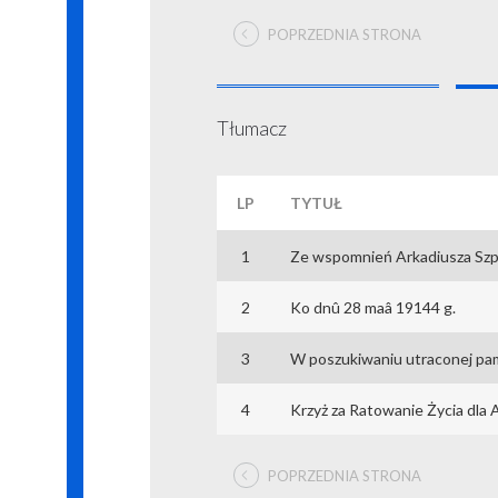
POPRZEDNIA STRONA
Tłumacz
LP
TYTUŁ
1
Ze wspomnień Arkadiusza Sz
2
Ko dnû 28 maâ 19144 g.
3
W poszukiwaniu utraconej pam
4
Krzyż za Ratowanie Życia dla
POPRZEDNIA STRONA