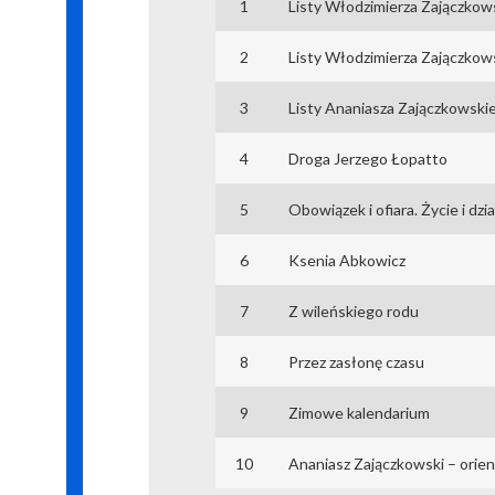
1
2
Listy Włodzimierza Zajączkow
3
4
Droga Jerzego Łopatto
5
Obowiązek i ofiara. Życie i d
6
Ksenia Abkowicz
7
Z wileńskiego rodu
8
Przez zasłonę czasu
9
Zimowe kalendarium
10
Ananiasz Zajączkowski – orien