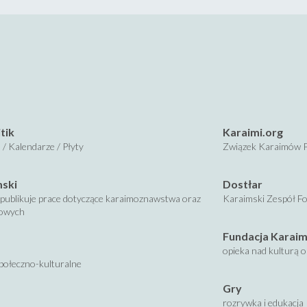
tik
Karaimi.org
 / Kalendarze / Płyty
Związek Karaimów P
mski
Dostłar
publikuje prace dotyczące karaimoznawstwa oraz
Karaimski Zespół Fo
kowych
Fundacja Karaim
opieka nad kulturą 
połeczno-kulturalne
Gry
rozrywka i edukacja