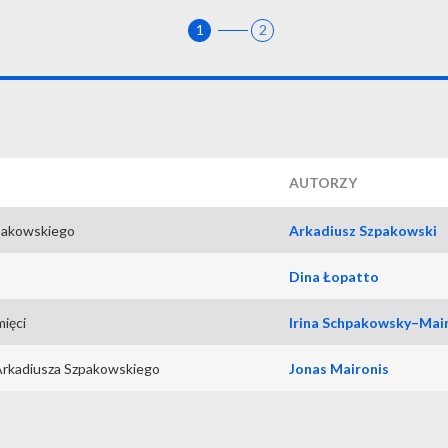
1
2
AUTORZY
pakowskiego
Arkadiusz Szpakowski
Dina Łopatto
ięci
Irina Schpakowsky–Mai
 Arkadiusza Szpakowskiego
Jonas Maironis