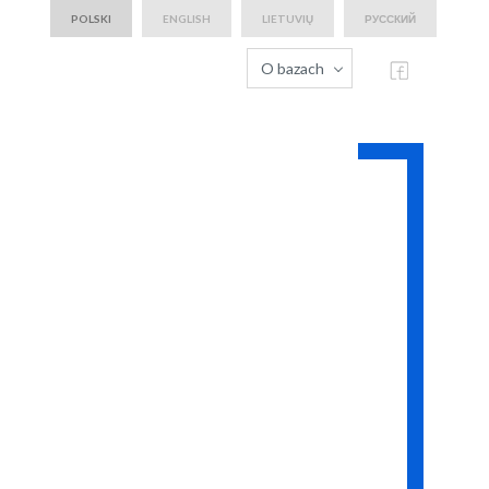
POLSKI
ENGLISH
LIETUVIŲ
РУССКИЙ
O bazach