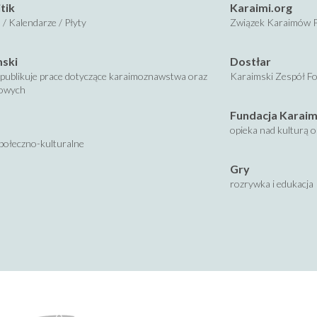
tik
Karaimi.org
 / Kalendarze / Płyty
Związek Karaimów P
mski
Dostłar
publikuje prace dotyczące karaimoznawstwa oraz
Karaimski Zespół Fo
kowych
Fundacja Karaim
opieka nad kulturą 
połeczno-kulturalne
Gry
rozrywka i edukacja