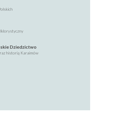
olskich
lklorystyczny
skie Dziedzictwo
oraz historią Karaimów