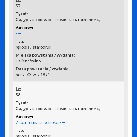
57
Сидуръ гатефилотъ кемингагъ гакараимъ, т
/ —
rękopis / starodruk
Halicz / Wilno
pocz. XX w. / 1891
58
Сидуръ гатефилотъ кемингагъ гакараимъ, т
Zob. nformacja o treści / —
rękopis / starodruk