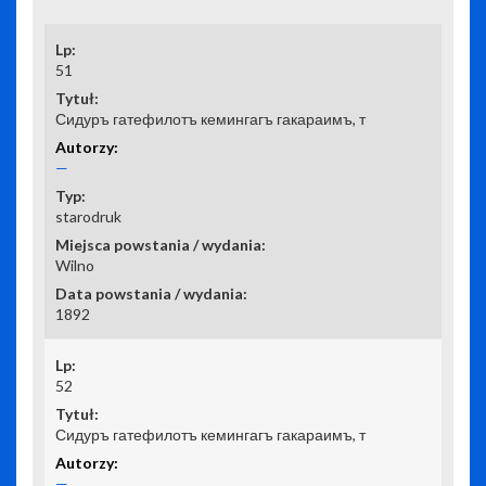
51
Сидуръ гатефилотъ кемингагъ гакараимъ, т
—
starodruk
Wilno
1892
52
Сидуръ гатефилотъ кемингагъ гакараимъ, т
—