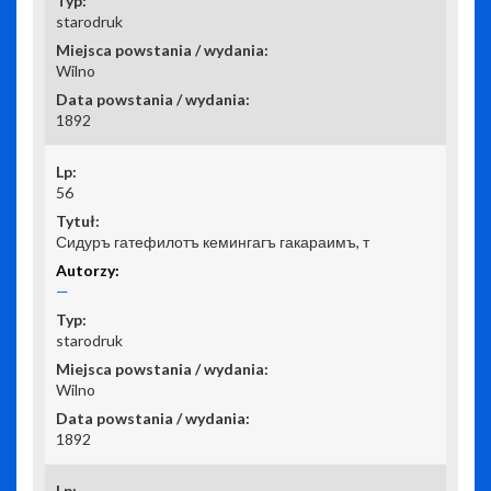
starodruk
Wilno
1892
56
Сидуръ гатефилотъ кемингагъ гакараимъ, т
—
starodruk
Wilno
1892