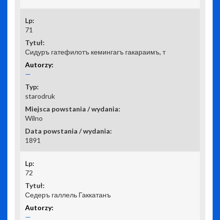
71
Сидуръ гатефилотъ кемингагъ гакараимъ, т
—
starodruk
Wilno
1891
72
Седеръ галлель Гаккатанъ
—