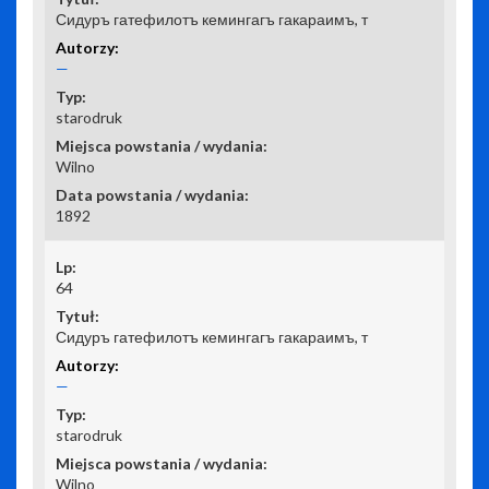
Сидуръ гатефилотъ кемингагъ гакараимъ, т
—
starodruk
Wilno
1892
64
Сидуръ гатефилотъ кемингагъ гакараимъ, т
—
starodruk
Wilno