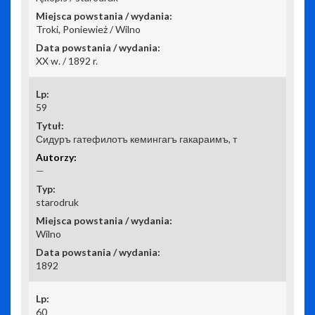
Troki, Poniewież / Wilno
XX w. / 1892 r.
59
Сидуръ гатефилотъ кемингагъ гакараимъ, т
—
starodruk
Wilno
1892
60