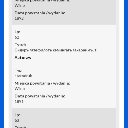
Wilno
1892
62
Сидуръ гатефилотъ кемингагъ гакараимъ, т
—
starodruk
Wilno
1891
63