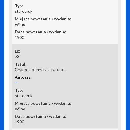
starodruk
Wilno
1900
73
Седеръ галлель Гаккатанъ
—
starodruk
Wilno
1900