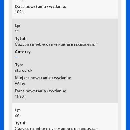
1891
65
Сидуръ гатефилотъ кемингагъ гакараимъ, т
—
starodruk
Wilno
1892
66
Сидуръ гатефилотъ кемингагъ гакараимъ, т