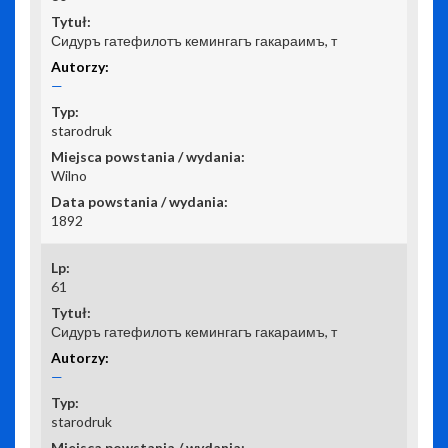
Сидуръ гатефилотъ кемингагъ гакараимъ, т
—
starodruk
Wilno
1892
61
Сидуръ гатефилотъ кемингагъ гакараимъ, т
—
starodruk