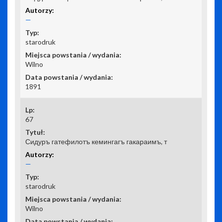
—
starodruk
Wilno
1891
67
Сидуръ гатефилотъ кемингагъ гакараимъ, т
—
starodruk
Wilno