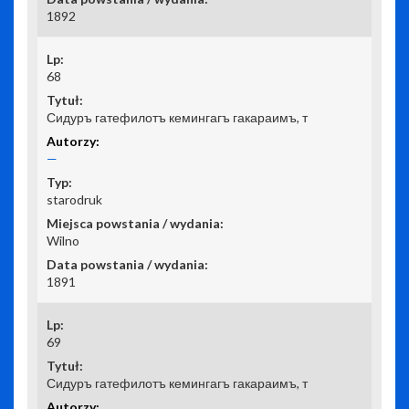
1892
68
Сидуръ гатефилотъ кемингагъ гакараимъ, т
—
starodruk
Wilno
1891
69
Сидуръ гатефилотъ кемингагъ гакараимъ, т