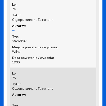
74
Седеръ галлель Гаккатанъ
—
starodruk
Wilno
1900
75
Седеръ галлель Гаккатанъ
—