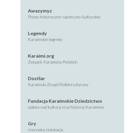
Awazymyz
Pismo historyczno-społeczno-kulturalne
Legendy
Karaimskie legendy
Karaimi.org
Związek Karaimów Polskich
Dostłar
Karaimski Zespół Folklorystyczny
Fundacja Karaimskie Dziedzictwo
opieka nad kulturą oraz historią Karaimów
Gry
rozrywka i edukacja