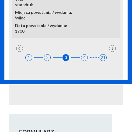
starodruk
Wilno
1900
1
2
3
4
21