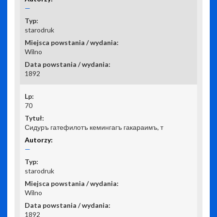
—
starodruk
Wilno
1892
70
Сидуръ гатефилотъ кемингагъ гакараимъ, т
—
starodruk
Wilno
1892