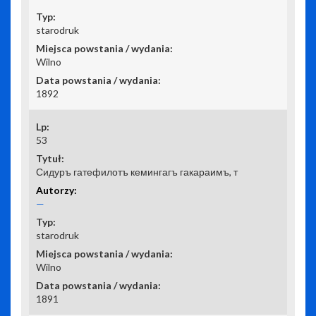
starodruk
Wilno
1892
53
Сидуръ гатефилотъ кемингагъ гакараимъ, т
—
starodruk
Wilno
1891