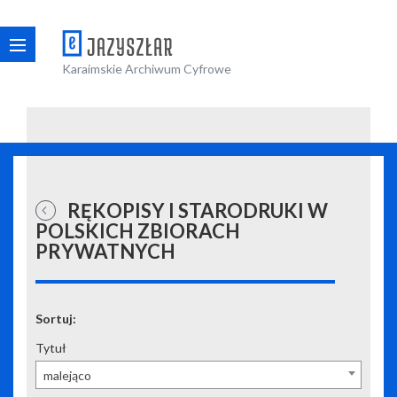
Karaimskie Archiwum Cyfrowe
RĘKOPISY I STARODRUKI W
POLSKICH ZBIORACH
PRYWATNYCH
Sortuj:
Tytuł
malejąco