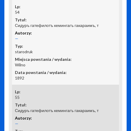
54
Сидуръ гатефилотъ кемингагъ гакараимъ, т
—
starodruk
Wilno
1892
55
Сидуръ гатефилотъ кемингагъ гакараимъ, т
—